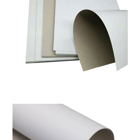
Tablero Dúplex Dorso Gris
Disponible en
180 a 450 g/m2
Leer más
Píxel clásico
Píxel Prime
Tablero Dúplex Dorso Gris