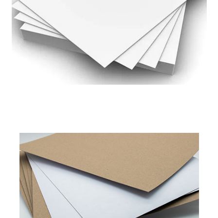
Disponible en
200 a 450 g/m²
Leer más
Escudo de píxeles
Píxel Platino
Parte posterior de cartón dúplex
Disponible en
280 a 450 g/m2