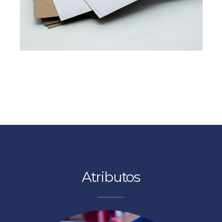
Leer más
DE LA PULPA AL
PAPEL
Píxel Platino
experimente la excelencia en el papel de
protones
Contáctenos
Atributos