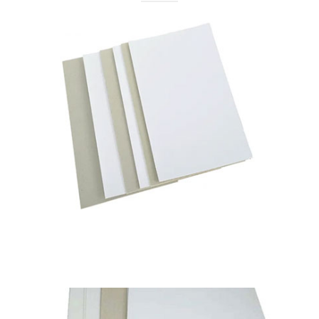
Navvy de píxeles
Tablero Dúplex Dorso Gris
Disponible en
230 a 450 g/m²
Leer más
Píxel azul marino
Píxel clásico