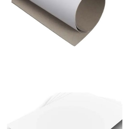
Disponible en
180 a 450 g/m2
Leer más
Píxel Prime
Escudo de píxeles
Tablero dúplex con respaldo
blanco