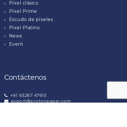
Píxel clásico
Píxel Prime
Escudo de píxeles
Píxel Platino
News
Event
Contáctenos
+91 93287 47915
export@protonpaper.com
+91 93132 72276
sales@protonpaper.com