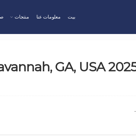
بيت
معلومات عنا
منتجات
صا
rExpo Savannah, GA, USA 20
.