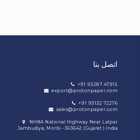
اتصل بنا
+91 93287 47915
export@protonpaper.com
+91 93132 72276
sales@protonpaper.com
NH8A National Highway Near Lalpar
Jambudiya, Morbi -363642 (Gujarat ) India