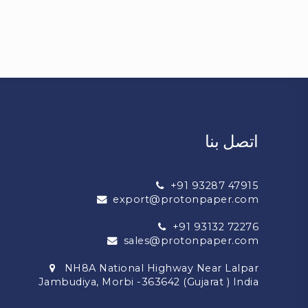
اتصل بنا
+91 93287 47915
export@protonpaper.com
+91 93132 72276
sales@protonpaper.com
NH8A National Highway Near Lalpar
Jambudiya, Morbi -363642 (Gujarat ) India