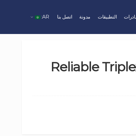
درات
التطبيقات
مدونة
اتصل بنا
AR:
(English) Reliab