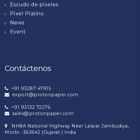
Escudo de píxeles
Píxel Platino
News
Event
Contáctenos
+91 93287 47915
export@protonpaper.com
+91 93132 72276
sales@protonpaper.com
NH8A National Highway Near Lalpar Jambudiya,
Morbi -363642 (Gujarat ) India