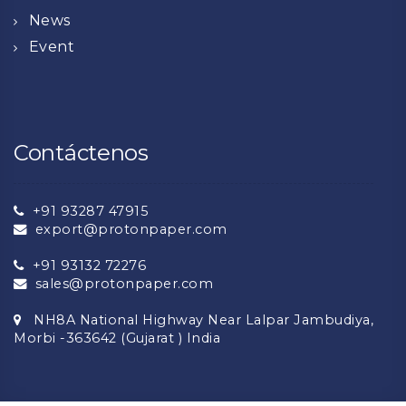
News
Event
Contáctenos
+91 93287 47915
export@protonpaper.com
+91 93132 72276
sales@protonpaper.com
NH8A National Highway Near Lalpar Jambudiya,
Morbi -363642 (Gujarat ) India