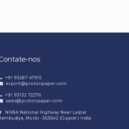
Contate-nos
+91 93287 47915
export@protonpaper.com
+91 93132 72276
sales@protonpaper.com
NH8A National Highway Near Lalpar
Jambudiya, Morbi -363642 (Gujarat ) India