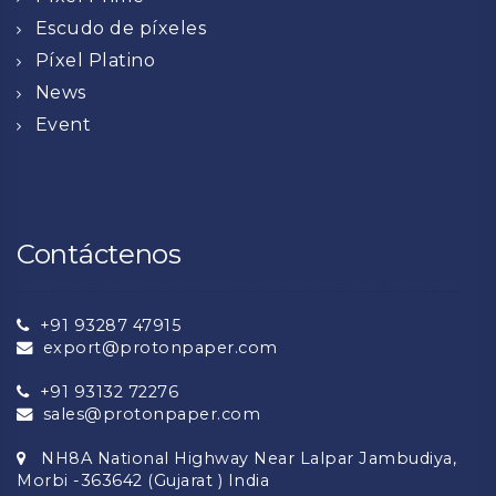
Escudo de píxeles
Píxel Platino
News
Event
Contáctenos
+91 93287 47915
export@protonpaper.com
+91 93132 72276
sales@protonpaper.com
NH8A National Highway Near Lalpar Jambudiya,
Morbi -363642 (Gujarat ) India