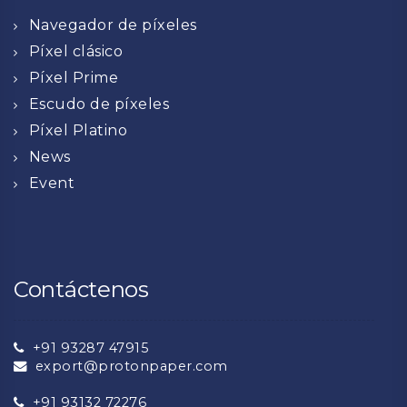
Navegador de píxeles
Píxel clásico
Píxel Prime
Escudo de píxeles
Píxel Platino
News
Event
Contáctenos
+91 93287 47915
export@protonpaper.com
+91 93132 72276