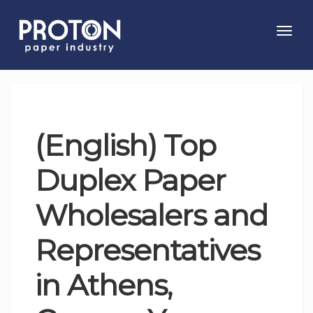
Toggl
navig
(English) Top
Duplex Paper
Wholesalers and
Representatives
in Athens,