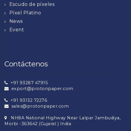
Escudo de píxeles
Píxel Platino
News
Event
Contáctenos
+91 93287 47915
export@protonpaper.com
+91 93132 72276
sales@protonpaper.com
NH8A National Highway Near Lalpar Jambudiya,
Morbi -363642 (Gujarat ) India