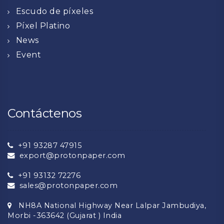
Escudo de píxeles
Píxel Platino
News
Event
Contáctenos
+91 93287 47915
export@protonpaper.com
+91 93132 72276
sales@protonpaper.com
NH8A National Highway Near Lalpar Jambudiya,
Morbi -363642 (Gujarat ) India