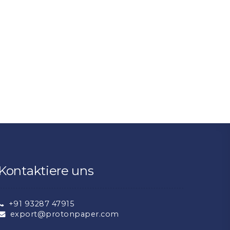
Kontaktiere uns
+91 93287 47915
export@protonpaper.com