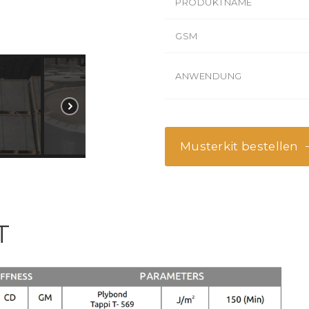
PRODUKTNAME
GSM
ANWENDUNG
Musterkit bestellen
T