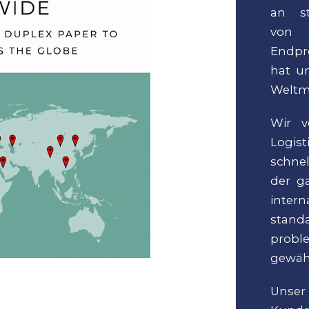
an st
von 
Endpr
hat u
Weltma
Wir v
Logis
schne
der ga
inter
stand
prob
gewähr
Uns