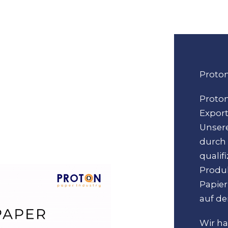
Proto
Proton
Expor
Unser
durch
qualif
Prod
Papie
auf de
Wir ha